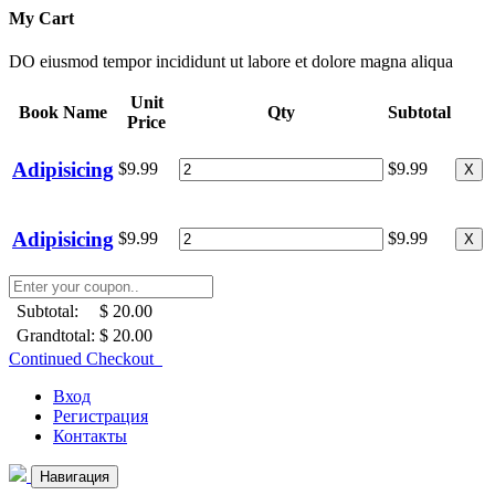
My Cart
DO eiusmod tempor incididunt ut labore et dolore magna aliqua
Unit
Book Name
Qty
Subtotal
Price
Adipisicing
$9.99
$9.99
X
Adipisicing
$9.99
$9.99
X
Subtotal:
$ 20.00
Grandtotal:
$ 20.00
Continued Checkout
Вход
Регистрация
Контакты
Навигация