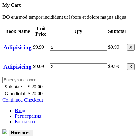
My Cart
DO eiusmod tempor incididunt ut labore et dolore magna aliqua
Unit
Book Name
Qty
Subtotal
Price
Adipisicing
$9.99
$9.99
X
Adipisicing
$9.99
$9.99
X
Subtotal:
$ 20.00
Grandtotal:
$ 20.00
Continued Checkout
Вход
Регистрация
Контакты
Навигация