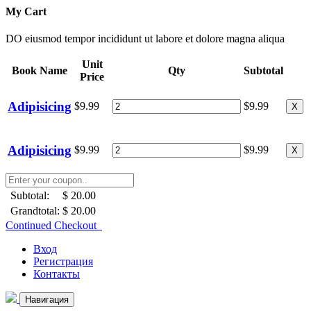
My Cart
DO eiusmod tempor incididunt ut labore et dolore magna aliqua
Unit
Book Name
Qty
Subtotal
Price
Adipisicing
$9.99
$9.99
X
Adipisicing
$9.99
$9.99
X
Subtotal:
$ 20.00
Grandtotal:
$ 20.00
Continued Checkout
Вход
Регистрация
Контакты
Навигация