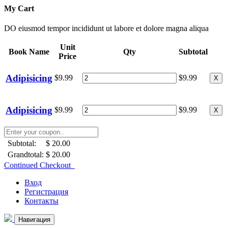
My Cart
DO eiusmod tempor incididunt ut labore et dolore magna aliqua
Unit
Book Name
Qty
Subtotal
Price
Adipisicing
$9.99
$9.99
X
Adipisicing
$9.99
$9.99
X
Subtotal:
$ 20.00
Grandtotal:
$ 20.00
Continued Checkout
Вход
Регистрация
Контакты
Навигация