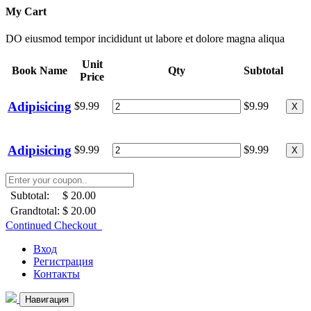
My Cart
DO eiusmod tempor incididunt ut labore et dolore magna aliqua
Unit
Book Name
Qty
Subtotal
Price
Adipisicing
$9.99
$9.99
X
Adipisicing
$9.99
$9.99
X
Subtotal:
$ 20.00
Grandtotal:
$ 20.00
Continued Checkout
Вход
Регистрация
Контакты
Навигация