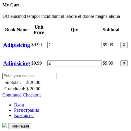
My Cart
DO eiusmod tempor incididunt ut labore et dolore magna aliqua
Unit
Book Name
Qty
Subtotal
Price
Adipisicing
$9.99
$9.99
X
Adipisicing
$9.99
$9.99
X
Subtotal:
$ 20.00
Grandtotal:
$ 20.00
Continued Checkout
Вход
Регистрация
Контакты
Навигация