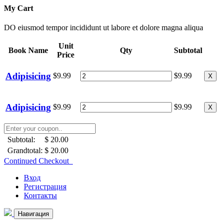
My Cart
DO eiusmod tempor incididunt ut labore et dolore magna aliqua
Unit
Book Name
Qty
Subtotal
Price
Adipisicing
$9.99
$9.99
X
Adipisicing
$9.99
$9.99
X
Subtotal:
$ 20.00
Grandtotal:
$ 20.00
Continued Checkout
Вход
Регистрация
Контакты
Навигация