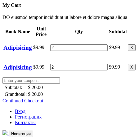
My Cart
DO eiusmod tempor incididunt ut labore et dolore magna aliqua
Unit
Book Name
Qty
Subtotal
Price
Adipisicing
$9.99
$9.99
X
Adipisicing
$9.99
$9.99
X
Subtotal:
$ 20.00
Grandtotal:
$ 20.00
Continued Checkout
Вход
Регистрация
Контакты
Навигация