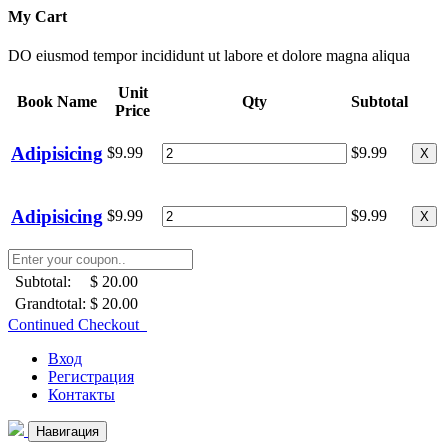
My Cart
DO eiusmod tempor incididunt ut labore et dolore magna aliqua
Unit
Book Name
Qty
Subtotal
Price
Adipisicing
$9.99
$9.99
X
Adipisicing
$9.99
$9.99
X
Subtotal:
$ 20.00
Grandtotal:
$ 20.00
Continued Checkout
Вход
Регистрация
Контакты
Навигация