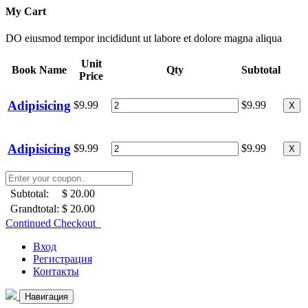
My Cart
DO eiusmod tempor incididunt ut labore et dolore magna aliqua
Unit
Book Name
Qty
Subtotal
Price
Adipisicing
$9.99
$9.99
X
Adipisicing
$9.99
$9.99
X
Subtotal:
$ 20.00
Grandtotal:
$ 20.00
Continued Checkout
Вход
Регистрация
Контакты
Навигация