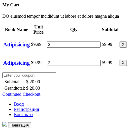
My Cart
DO eiusmod tempor incididunt ut labore et dolore magna aliqua
Unit
Book Name
Qty
Subtotal
Price
Adipisicing
$9.99
$9.99
X
Adipisicing
$9.99
$9.99
X
Subtotal:
$ 20.00
Grandtotal:
$ 20.00
Continued Checkout
Вход
Регистрация
Контакты
Навигация