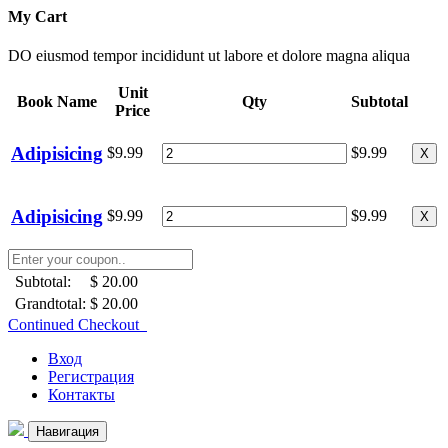
My Cart
DO eiusmod tempor incididunt ut labore et dolore magna aliqua
Unit
Book Name
Qty
Subtotal
Price
Adipisicing
$9.99
$9.99
X
Adipisicing
$9.99
$9.99
X
Subtotal:
$ 20.00
Grandtotal:
$ 20.00
Continued Checkout
Вход
Регистрация
Контакты
Навигация