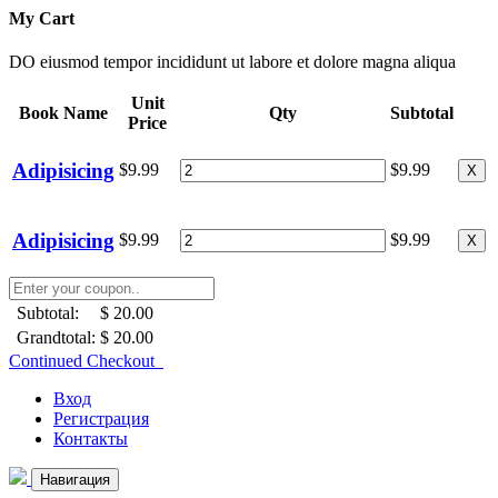
My Cart
DO eiusmod tempor incididunt ut labore et dolore magna aliqua
Unit
Book Name
Qty
Subtotal
Price
Adipisicing
$9.99
$9.99
X
Adipisicing
$9.99
$9.99
X
Subtotal:
$ 20.00
Grandtotal:
$ 20.00
Continued Checkout
Вход
Регистрация
Контакты
Навигация