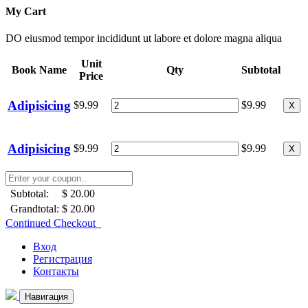
My Cart
DO eiusmod tempor incididunt ut labore et dolore magna aliqua
Unit
Book Name
Qty
Subtotal
Price
Adipisicing
$9.99
$9.99
X
Adipisicing
$9.99
$9.99
X
Subtotal:
$ 20.00
Grandtotal:
$ 20.00
Continued Checkout
Вход
Регистрация
Контакты
Навигация