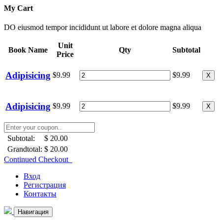
My Cart
DO eiusmod tempor incididunt ut labore et dolore magna aliqua
Unit
Book Name
Qty
Subtotal
Price
Adipisicing
$9.99
$9.99
X
Adipisicing
$9.99
$9.99
X
Subtotal:
$ 20.00
Grandtotal:
$ 20.00
Continued Checkout
Вход
Регистрация
Контакты
Навигация