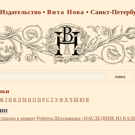
Издательство •
Вита Нова
• Санкт-Петерб
ики
Ж
З
И
К
Л
М
Н
О
П
Р
С
Т
У
Ф
Х
Ч
Ш
Ю
Я
ДИН
трации к роману Роберта Штильмарка «НАСЛЕДНИК ИЗ КА