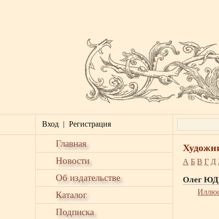
Вход
|
Регистрация
Главная
Художн
Новости
А
Б
В
Г
Д
Об издательстве
Олег Ю
Иллюс
Каталог
Подписка