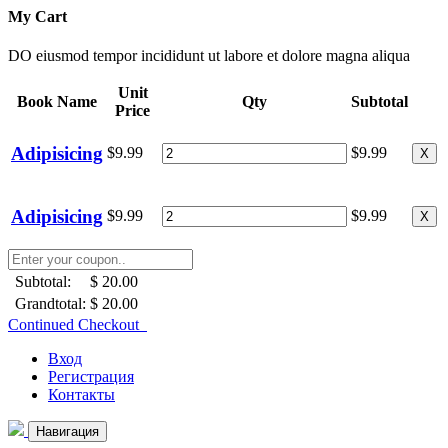
My Cart
DO eiusmod tempor incididunt ut labore et dolore magna aliqua
Unit
Book Name
Qty
Subtotal
Price
Adipisicing
$9.99
$9.99
X
Adipisicing
$9.99
$9.99
X
Subtotal:
$ 20.00
Grandtotal:
$ 20.00
Continued Checkout
Вход
Регистрация
Контакты
Навигация