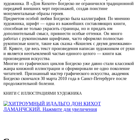
художника. В «Дон Кихоте» Богдеско не ограничился традиционной
передачей внешних черт персонажей, создав поистине
монументальные образы героев.
Предметом особой любви Богдеско была каллиграфия. По мнению
художника, шрифт — одна из важнейших составляющих книги,
способная не только украсить страницы, но и придать им
дополнительный смысл, привнести особые оттенки. Он много
работал с рукописными шрифтами, часто оформлял полностью
рукописные книги, такие как сказка «Кошелек с двумя денежками»
И. Крянге, где весь текст произведения написан художником от руки
и является неотъемлемой частью единого целого — книги как
произведения искусства.
Многие из графических циклов Богдеско уже давно стали классикой
жанра книжной иллюстрации и сформировали не одно поколение
читателей. Признанный мастер графического искусства, академик
Богдеско скончался 30 марта 2010 года в Санкт-Петербурге после
продолжительной болезни.
КНИГИ С ИЛЛЮСТРАЦИЯМИ ХУДОЖНИКА