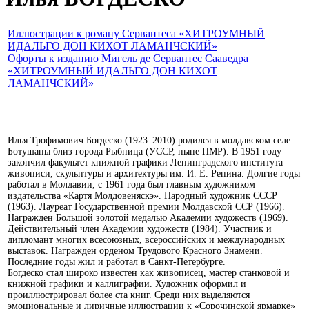
Иллюстрации к роману Сервантеса «ХИТРОУМНЫЙ
ИДАЛЬГО ДОН КИХОТ ЛАМАНЧСКИЙ»
Офорты к изданию Мигель де Сервантес Сааведра
«ХИТРОУМНЫЙ ИДАЛЬГО ДОН КИХОТ
ЛАМАНЧСКИЙ»
Илья Трофимович Богдеско (1923–2010) родился в молдавском селе
Ботушаны близ города Рыбница (УССР, ныне ПМР). В 1951 году
закончил факультет книжной графики Ленинградского института
живописи, скульптуры и архитектуры им. И. Е. Репина. Долгие годы
работал в Молдавии, с 1961 года был главным художником
издательства «Картя Молдовеняскэ». Народный художник СССР
(1963). Лауреат Государственной премии Молдавской ССР (1966).
Награжден Большой золотой медалью Академии художеств (1969).
Действительный член Академии художеств (1984). Участник и
дипломант многих всесоюзных, всероссийских и международных
выставок. Награжден орденом Трудового Красного Знамени.
Последние годы жил и работал в Санкт-Петербурге.
Богдеско стал широко известен как живописец, мастер станковой и
книжной графики и каллиграфии. Художник оформил и
проиллюстрировал более ста книг. Среди них выделяются
эмоциональные и лиричные иллюстрации к «Сорочинской ярмарке»