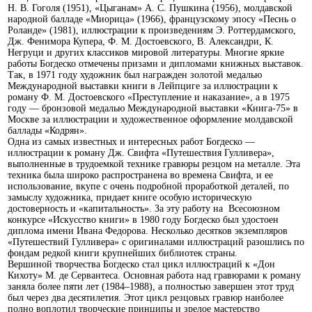
Н. В. Гоголя (1951), «Цыганам» А. С. Пушкина (1956), молдавской
народной балладе «Миорица» (1966), французскому эпосу «Песнь о
Роланде» (1981), иллюстрации к произведениям Э. Роттердамского,
Дж. Фенимора Купера, Ф. М. Достоевского, В. Александри, К.
Негруци и других классиков мировой литературы. Многие яркие
работы Богдеско отмечены призами и дипломами книжных выставок.
Так, в 1971 году художник был награжден золотой медалью
Международной выставки книги в Лейпциге за иллюстрации к
роману Ф. М. Достоевского «Преступление и наказание», а в 1975
году — бронзовой медалью Международной выставки «Книга-75» в
Москве за иллюстрации и художественное оформление молдавской
баллады «Кодрян».
Одна из самых известных и интересных работ Богдеско —
иллюстрации к роману Дж. Свифта «Путешествия Гулливера»,
выполненные в трудоемкой технике гравюры резцом на металле. Эта
техника была широко распространена во времена Свифта, и ее
использование, вкупе с очень подробной проработкой деталей, по
замыслу художника, придает книге особую историческую
достоверность и «капитальность». За эту работу на Всесоюзном
конкурсе «Искусство книги» в 1980 году Богдеско был удостоен
диплома имени Ивана Федорова. Несколько десятков экземпляров
«Путешествий Гулливера» с оригиналами иллюстраций разошлись по
фондам редкой книги крупнейших библиотек страны.
Вершиной творчества Богдеско стал цикл иллюстраций к «Дон
Кихоту» М. де Сервантеса. Основная работа над гравюрами к роману
заняла более пяти лет (1984–1988), а полностью завершен этот труд
был через два десятилетия. Этот цикл резцовых гравюр наиболее
полно воплотил творческие принципы и зрелое мастерство