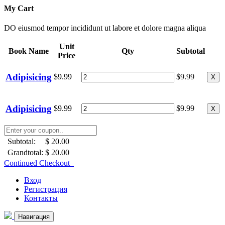
My Cart
DO eiusmod tempor incididunt ut labore et dolore magna aliqua
Unit
Book Name
Qty
Subtotal
Price
Adipisicing
$9.99
$9.99
X
Adipisicing
$9.99
$9.99
X
Subtotal:
$ 20.00
Grandtotal:
$ 20.00
Continued Checkout
Вход
Регистрация
Контакты
Навигация