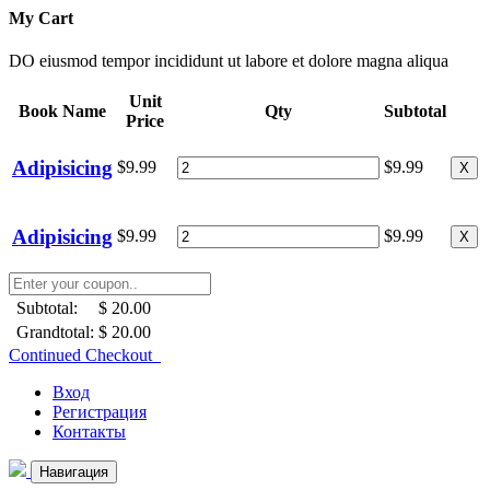
My Cart
DO eiusmod tempor incididunt ut labore et dolore magna aliqua
Unit
Book Name
Qty
Subtotal
Price
Adipisicing
$9.99
$9.99
X
Adipisicing
$9.99
$9.99
X
Subtotal:
$ 20.00
Grandtotal:
$ 20.00
Continued Checkout
Вход
Регистрация
Контакты
Навигация