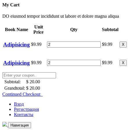
My Cart
DO eiusmod tempor incididunt ut labore et dolore magna aliqua
Unit
Book Name
Qty
Subtotal
Price
Adipisicing
$9.99
$9.99
X
Adipisicing
$9.99
$9.99
X
Subtotal:
$ 20.00
Grandtotal:
$ 20.00
Continued Checkout
Вход
Регистрация
Контакты
Навигация