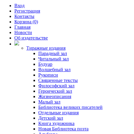
Вход
Регистрация
Контакты
Корзина (0)
Главная
Новости
Об издательстве
Тиражные издания
Парадный зал
Читальный зал
Будуар
Волшебный зал
Рукописи
Священные тексты
Философский зал
Героический зал
Жизнеописания
Малый зал
Библиотека великих писателей
Отдельные издания
Детский зал
Книга художника
Новая Библиотека поэта